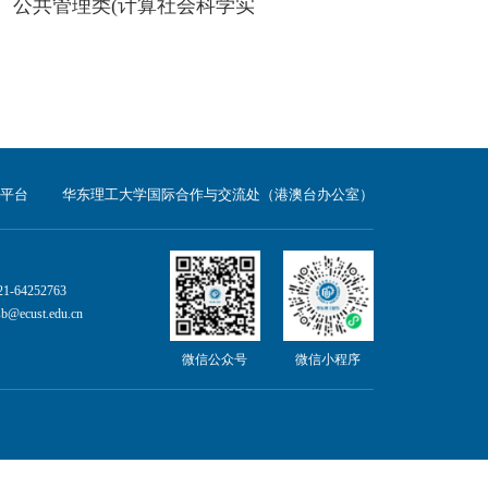
考科目要求
的专业目录为准。各专业（类）的体检受限要
人
)
、工科试验班
(
生物医药
)
、工科试验班
(
智慧
新工科化学实验班
)
、化学类
(
智创化学实验班
)
类
(
新材料实验班
)
、电子信息类、计算机类、机
业设计、
化学工程与工艺
(
化学工程与工艺和工
学双学士学位项目
)
、应用化学
(
应用化学和生物
、能源与动力工程
(
能源与动力工程和经济学双
料与工程
(
中外合作办学
)
(
精英班
)
、应用化学
(
中