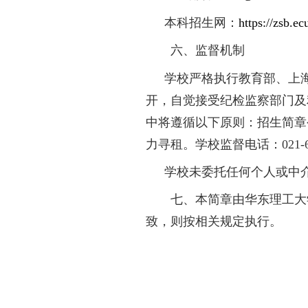
（
6
）关于综合总
（
7
）考生综合素
四、组织机构
学校综合评价录
纪检监察部门监督。
五、咨询及联系
咨询电话：
021-6
电子邮件：
zsb@e
本科招生网：
http
六、监督机制