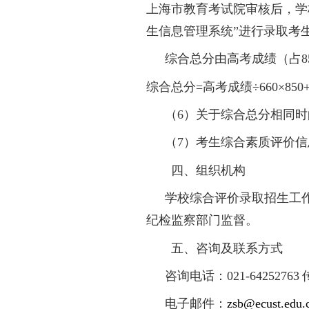
招生控制分数线的考
志愿时，选考科目必
（
4
）上海市教育
校测考生名单（末位
入围面试考生需参加
（
5
）学校根据考
上海市教育考试院审
生信息管理系统”进
综合总分由高考
综合总分
=
高考成绩÷