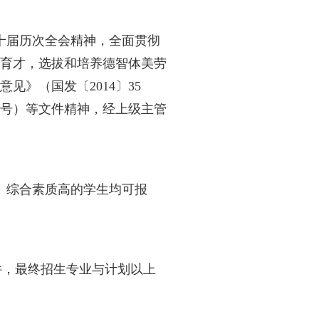
录取改革试点招生简章
浏览次数：
12993
实党的二十大和二十届历次全会精神，全面贯彻
持为党育人、为国育才，选拔和培养德智体美
生制度改革的实施意见》（国发〔
2014
〕
35
沪府发〔
2018
〕
14
号）等文件精神，经上级主
。
学兼优、身体健康、综合素质高的学生均可报