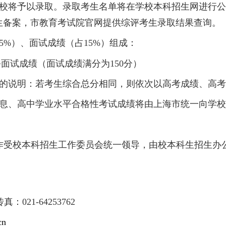
生可填报“综合评价批次”志愿。考生的专业志
须符合学校相关专业的选考科目要求。
考试院根据考生的高考成绩、填报志愿，按照学
高考同分考生均予以投档）。考生综合素质评价
学校组织的面试，未参加面试者，面试成绩以零
生综合总分高低排序确定拟录取公示名单。拟录
核后，学校将予以录取。录取考生名单将在学校
行录取考生备案，市教育考试院官网提供综评考
成绩（占
85%
）、面试成绩（占
15%
）组成：
660
×
850+
面试成绩（面试成绩满分为
150
分）