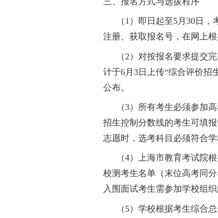
二、招生计划及专业
学校
2026
年在上
海市教育考试院公布
三、报名方式与选拔
（
1
）即日起至
5
注册、获取报名号，
（
2
）对按报名要
计于
6
月
3
日上传“综
公布。
（
3
）所有考生必