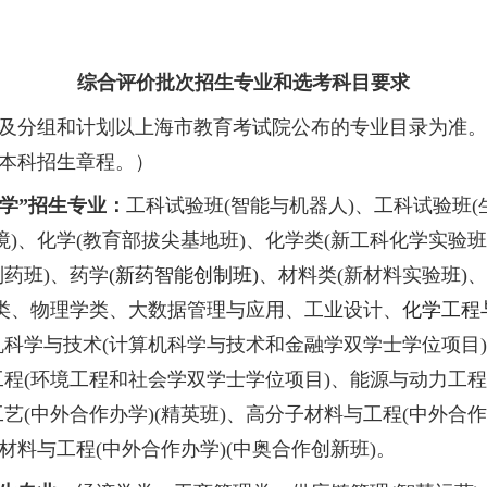
育部、上海市相关文件精神，认真贯彻高校招生“
察部门及利益相关者的监督。在招生过程中加强
招生简章公开、选拔方法公平、专家组成随机、
话：
021-64252688
。
个人或中介组织开展特殊类型考试招生有关
工作
东理工大学本科生招生办公室负责解释。
本招生
行。