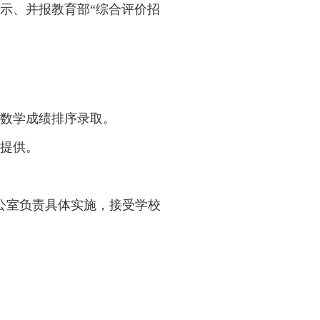
愿以该批次填报的志愿为准。考生在填报高考专业
校各“院校专业组”招生计划数的
1.5
倍确定入围
信息将作为面试专家进行评价的重要参考依据
分计入综合总分。
取公示名单由校本科招生工作委员会审定，并
本科招生网进行公示、并报教育部“综合评价招
生录取结果查询。