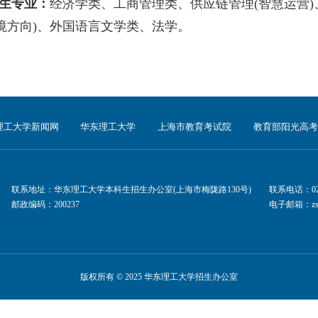
综合评价批次招生专业和选
招生专业及分组和计划以上海市教育考试院公布
学
2026
年本科招生章程。）
“物理
+
化学”招生专业：
工科试验班
(
智能与机器
能源与环境
)
、化学
(
教育部拔尖基地班
)
、化学类
(
程
(
智能制药班
)
、药学
(
新药智能创制班
)
、材料
班
)
、数学类、物理学类、大数据管理与应用、工
)
、计算机科学与技术
(
计算机科学与技术和金融
)
、环境工程
(
环境工程和社会学双学士学位项目
)
学工程与工艺
(
中外合作办学
)(
精英班
)
、高分子材